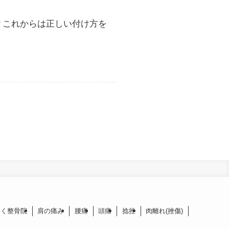
？これからは正しい付け方を
わく整骨院
肩の痛み
腰痛
頭痛
捻挫
肉離れ(挫傷)