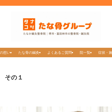
の想い
たな骨の鍼灸
よくあるご質問
院一覧
症状・
 その１