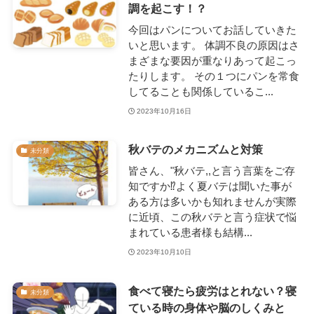
調を起こす！？
今回はパンについてお話していきた
いと思います。 体調不良の原因はさ
まざまな要因が重なりあって起こっ
たりします。 その１つにパンを常食
してることも関係しているこ...
2023年10月16日
秋バテのメカニズムと対策
未分類
皆さん、"秋バテ,,と言う言葉をご存
知ですか⁉よく夏バテは聞いた事が
ある方は多いかも知れませんが実際
に近頃、この秋バテと言う症状で悩
まれている患者様も結構...
2023年10月10日
食べて寝たら疲労はとれない？寝
未分類
ている時の身体や脳のしくみと