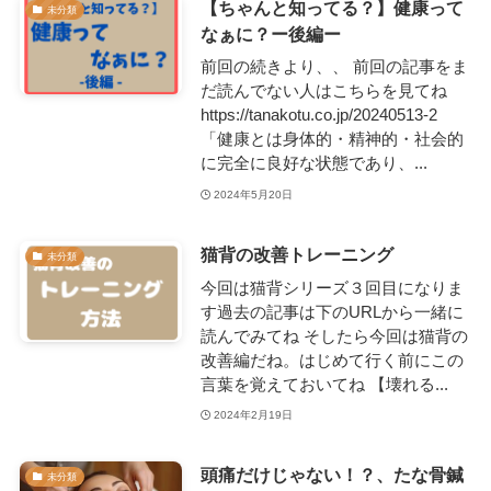
【ちゃんと知ってる？】健康って
未分類
なぁに？ー後編ー
前回の続きより、、 前回の記事をま
だ読んでない人はこちらを見てね
https://tanakotu.co.jp/20240513-2
「健康とは身体的・精神的・社会的
に完全に良好な状態であり、...
2024年5月20日
猫背の改善トレーニング
未分類
今回は猫背シリーズ３回目になりま
す過去の記事は下のURLから一緒に
読んでみてね そしたら今回は猫背の
改善編だね。はじめて行く前にこの
言葉を覚えておいてね 【壊れる...
2024年2月19日
頭痛だけじゃない！？、たな骨鍼
未分類