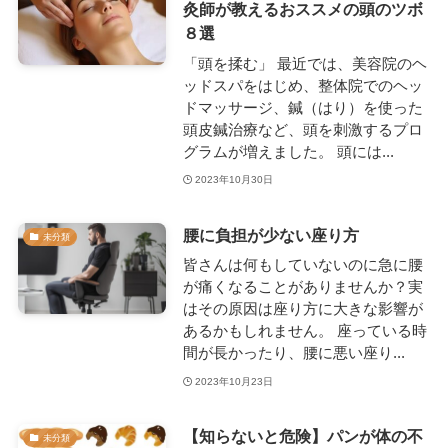
灸師が教えるおススメの頭のツボ
８選
「頭を揉む」 最近では、美容院のヘ
ッドスパをはじめ、整体院でのヘッ
ドマッサージ、鍼（はり）を使った
頭皮鍼治療など、頭を刺激するプロ
グラムが増えました。 頭には...
2023年10月30日
腰に負担が少ない座り方
未分類
皆さんは何もしていないのに急に腰
が痛くなることがありませんか？実
はその原因は座り方に大きな影響が
あるかもしれません。 座っている時
間が長かったり、腰に悪い座り...
2023年10月23日
【知らないと危険】パンが体の不
未分類